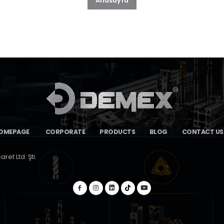
Anasayfa
OMEPAGE
CORPORATE
PRODUCTS
BLOG
CONTACT US
et Ltd. Şti.