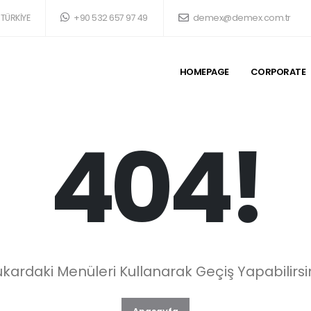
 TÜRKİYE
+90 532 657 97 49
demex@demex.com.tr
HOMEPAGE
CORPORATE
404!
kardaki Menüleri Kullanarak Geçiş Yapabilirsi